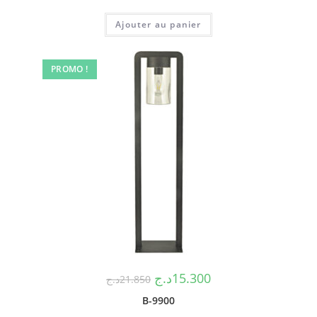
Ajouter au panier
PROMO !
د.ج
15.300
د.ج
21.850
B-9900