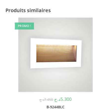
Produits similaires
PROMO !
د.ج
5.300
د.ج
7.450
B-9244BLC