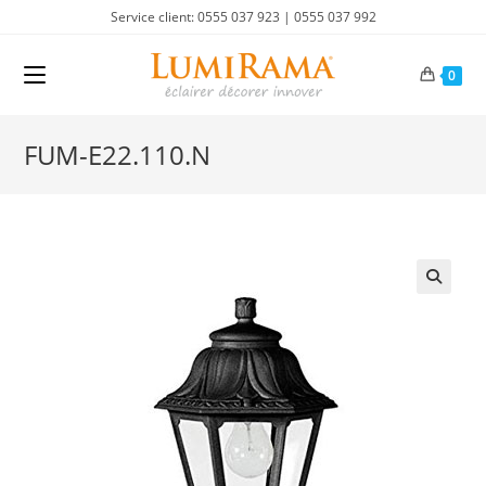
Skip
Service client: 0555 037 923 | 0555 037 992
to
content
0
FUM-E22.110.N