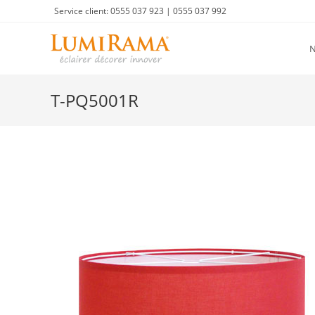
Skip
Service client: 0555 037 923 | 0555 037 992
to
content
T-PQ5001R