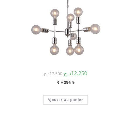
د.ج
12.250
د.ج
17.500
R-H096-9
Ajouter au panier