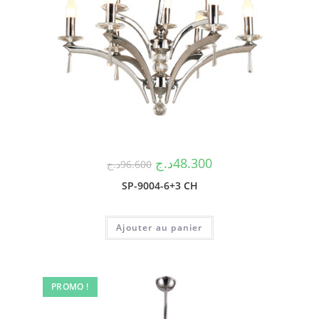
د.ج
48.300
د.ج
96.600
SP-9004-6+3 CH
Ajouter au panier
PROMO !