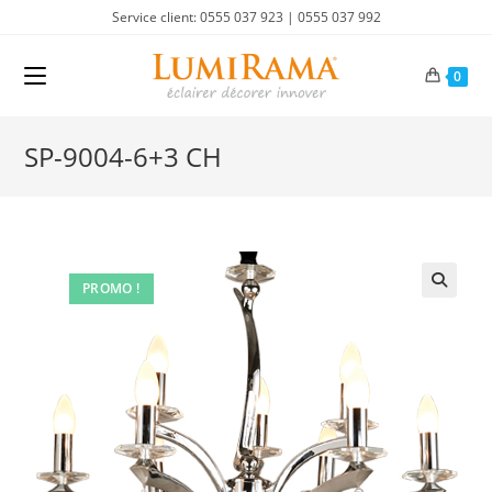
Skip
Service client: 0555 037 923 | 0555 037 992
to
content
0
SP-9004-6+3 CH
PROMO !