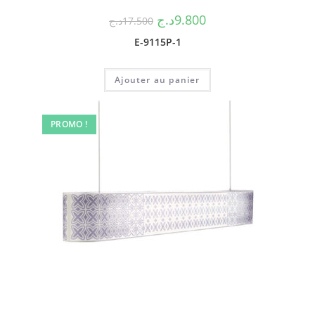
د.ج
9.800
د.ج
17.500
E-9115P-1
Ajouter au panier
PROMO !