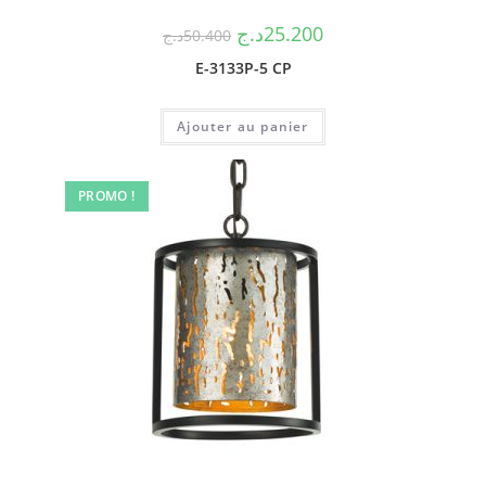
د.ج
25.200
د.ج
50.400
E-3133P-5 CP
Ajouter au panier
PROMO !