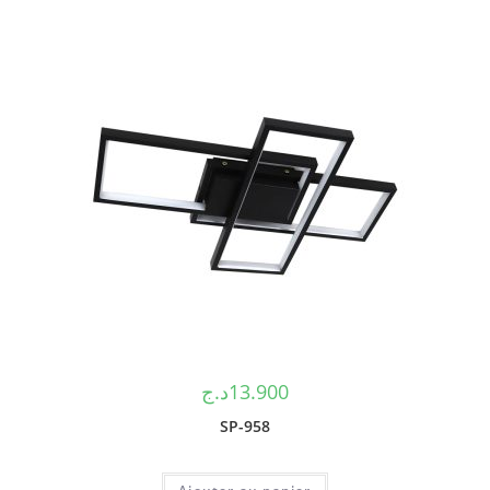
د.ج
13.900
SP-958