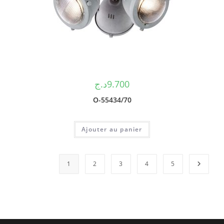
د.ج
9.700
O-55434/70
Ajouter au panier
1
2
3
4
5