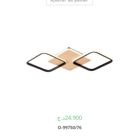
Ajouter au panier
د.ج
24.900
O-99750/76