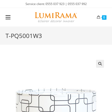
Skip
Service client: 0555 037 923 | 0555 037 992
to
content
0
T-PQ5001W3