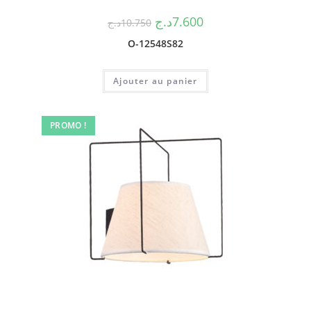
د.ج
7.600
د.ج
10.750
O-12548S82
Ajouter au panier
PROMO !