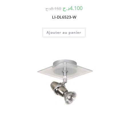
د.ج
4.100
د.ج
8.150
LI-DL6523-W
Ajouter au panier