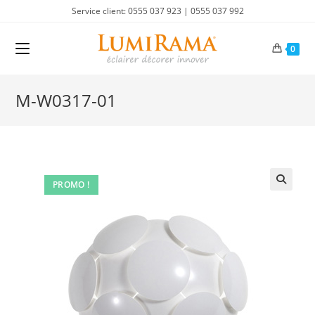
Skip
Service client: 0555 037 923 | 0555 037 992
to
content
0
M-W0317-01
PROMO !