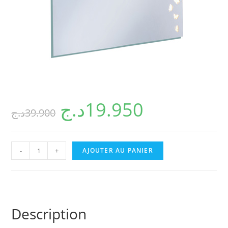
د.ج
19.950
د.ج
39.900
quantité
-
+
AJOUTER AU PANIER
de
O-
17202S96
Description