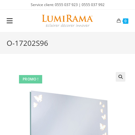
Skip
Service client: 0555 037 923 | 0555 037 992
to
content
0
O-17202S96
PROMO !