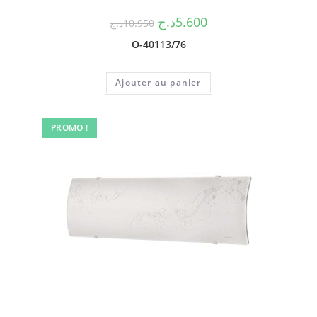
د.ج
5.600
د.ج
10.950
O-40113/76
Ajouter au panier
PROMO !