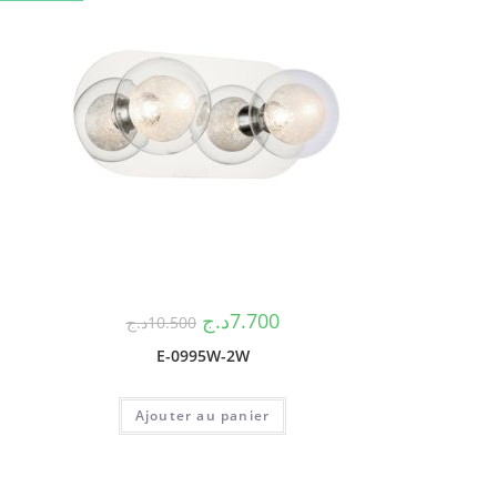
د.ج
7.700
د.ج
10.500
E-0995W-2W
Ajouter au panier