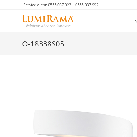
Skip
Service client: 0555 037 923 | 0555 037 992
to
content
O-18338S05