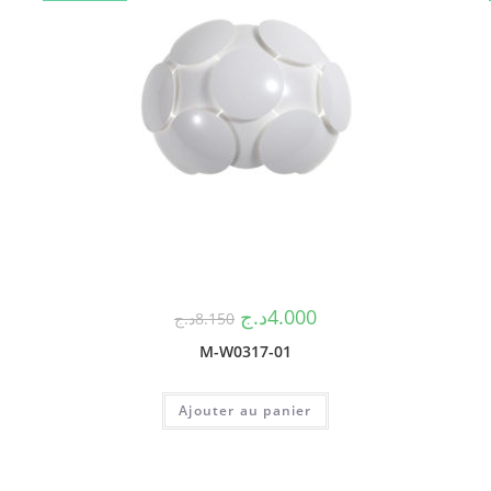
د.ج
4.000
د.ج
8.150
M-W0317-01
Ajouter au panier