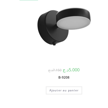
د.ج
5.000
د.ج
7.150
B-9208
Ajouter au panier