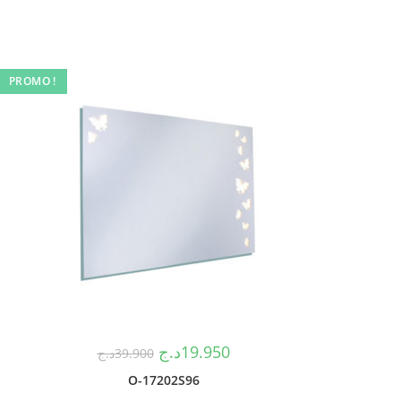
PROMO !
د.ج
19.950
د.ج
39.900
O-17202S96