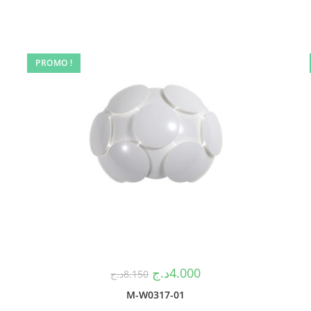
PROMO !
د.ج
4.000
د.ج
8.150
M-W0317-01