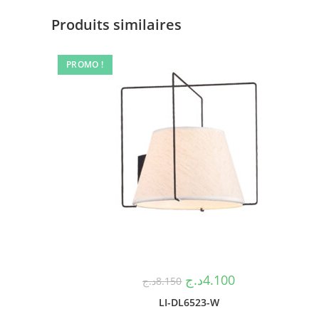
Produits similaires
PROMO !
د.ج
4.100
د.ج
8.150
LI-DL6523-W