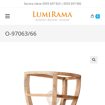
Skip
Service client: 0555 037 923 | 0555 037 992
to
content
0
O-97063/66