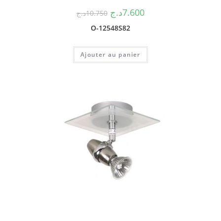
د.ج
7.600
د.ج
10.750
O-12548S82
Ajouter au panier