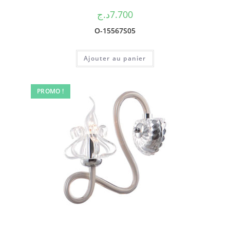
د.ج
7.700
O-15567S05
Ajouter au panier
PROMO !