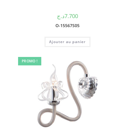
د.ج
7.700
O-15567S05
Ajouter au panier
PROMO !