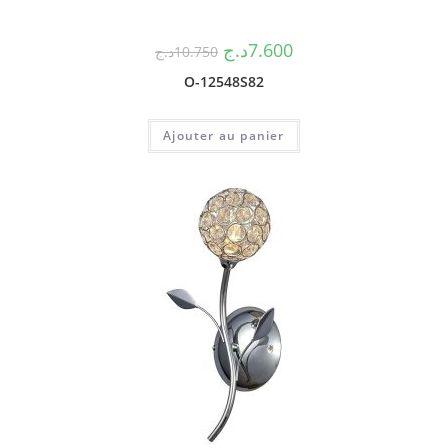
د.ج
7.600
د.ج
10.750
O-12548S82
Ajouter au panier