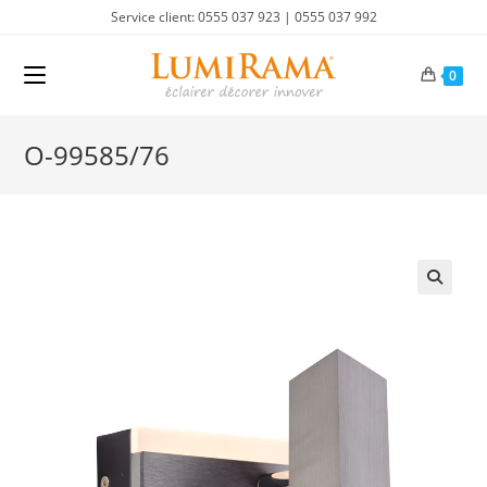
Skip
Service client: 0555 037 923 | 0555 037 992
to
content
0
O-99585/76