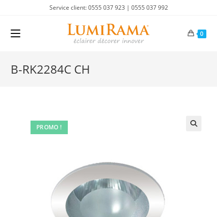
Skip
Service client: 0555 037 923 | 0555 037 992
to
content
0
B-RK2284C CH
PROMO !