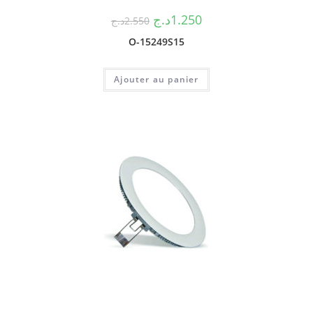
د.ج
1.250
د.ج
2.550
O-15249S15
Ajouter au panier