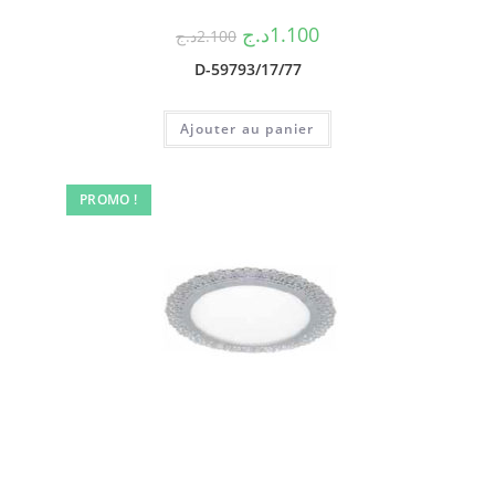
د.ج
1.100
د.ج
2.100
D-59793/17/77
Ajouter au panier
PROMO !