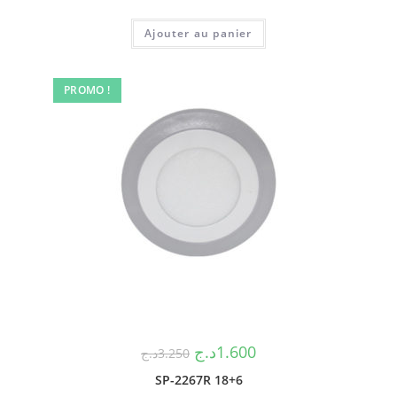
Ajouter au panier
PROMO !
د.ج
1.600
د.ج
3.250
SP-2267R 18+6