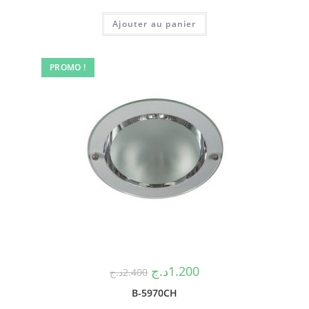
Ajouter au panier
PROMO !
د.ج
1.200
د.ج
2.400
B-5970CH