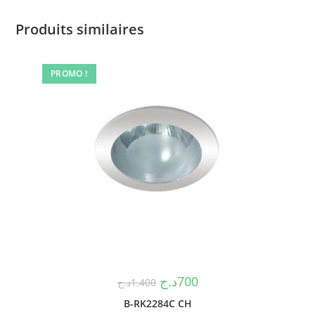
Produits similaires
PROMO !
د.ج
700
د.ج
1.400
B-RK2284C CH