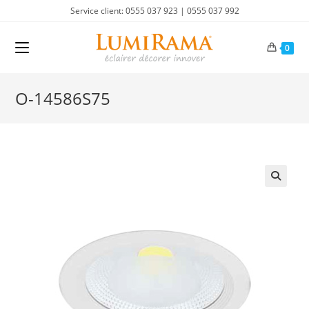
Skip
Service client: 0555 037 923 | 0555 037 992
to
content
0
O-14586S75