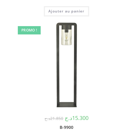
Ajouter au panier
PROMO !
د.ج
15.300
د.ج
21.850
B-9900