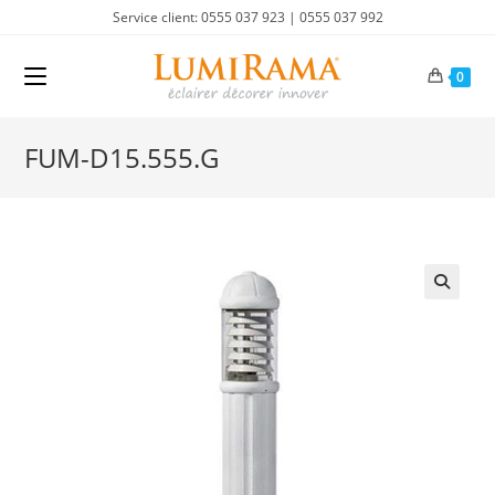
Skip
Service client: 0555 037 923 | 0555 037 992
to
content
0
FUM-D15.555.G