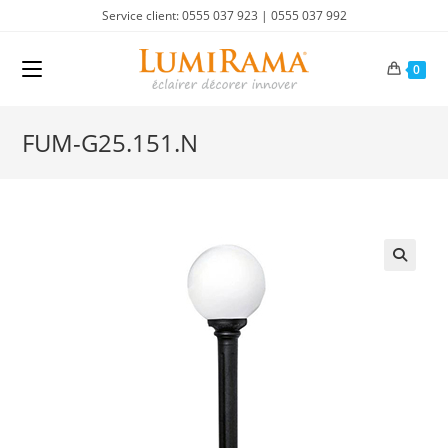
Skip
Service client: 0555 037 923 | 0555 037 992
to
content
0
FUM-G25.151.N