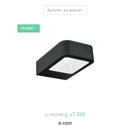
Ajouter au panier
PROMO !
د.ج
7.350
د.ج
10.500
B-9309