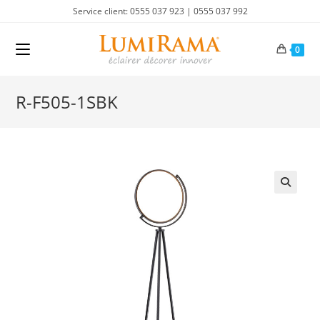
Skip
Service client: 0555 037 923 | 0555 037 992
to
content
0
R-F505-1SBK