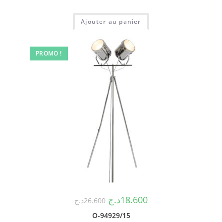
Ajouter au panier
PROMO !
د.ج
18.600
د.ج
26.600
O-94929/15