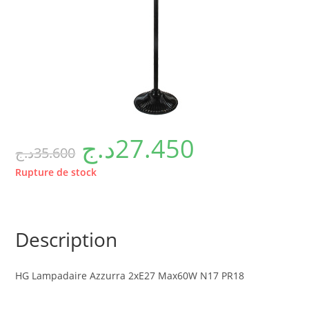
د.ج
27.450
د.ج
35.600
Rupture de stock
Description
HG Lampadaire Azzurra 2xE27 Max60W N17 PR18