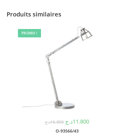
Produits similaires
PROMO !
د.ج
11.800
د.ج
16.800
O-93566/43