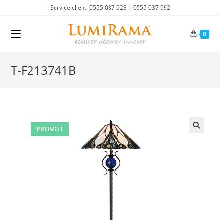
Skip
Service client: 0555 037 923 | 0555 037 992
to
content
0
T-F213741B
PROMO !