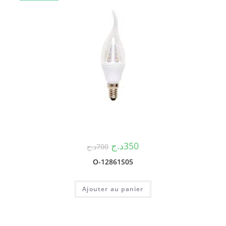
د.ج
350
د.ج
700
O-12861S05
Ajouter au panier