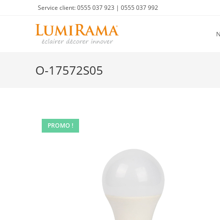
Skip
Service client: 0555 037 923 | 0555 037 992
to
content
O-17572S05
PROMO !