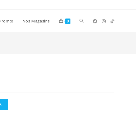
Toggle
Promo!
Nos Magasins
0
website
search
R