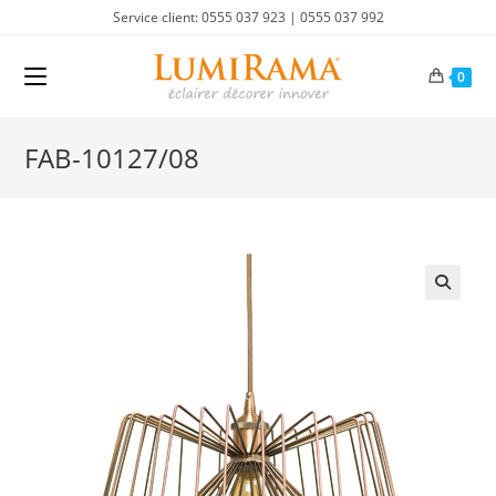
Skip
Service client: 0555 037 923 | 0555 037 992
to
content
0
FAB-10127/08