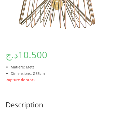
د.ج
10.500
Matière: Métal
Dimensions: Ø35cm
Rupture de stock
Description