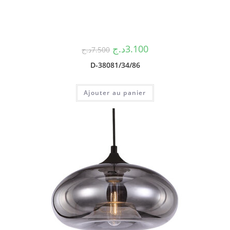
د.ج
3.100
د.ج
7.500
D-38081/34/86
Ajouter au panier