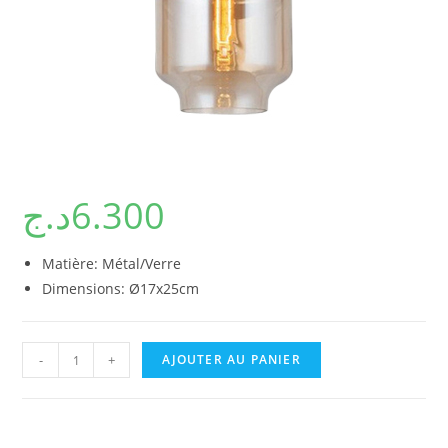
د.ج
6.300
Matière: Métal/Verre
Dimensions: Ø17x25cm
quantité
-
+
AJOUTER AU PANIER
de
FAB-
10146/02