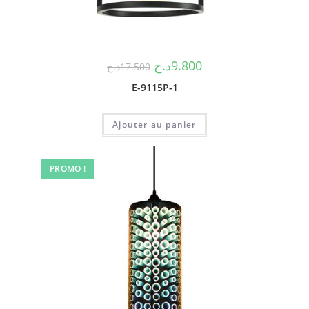
د.ج
9.800
د.ج
17.500
E-9115P-1
Ajouter au panier
PROMO !