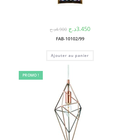
د.ج
3.450
د.ج
4.900
FAB-10102/99
Ajouter au panier
PROMO !