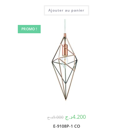
Ajouter au panier
PROMO !
د.ج
4.200
د.ج
9.000
E-9108P-1 CO