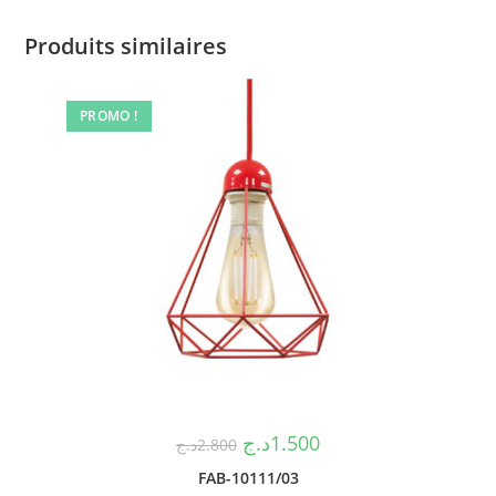
Produits similaires
PROMO !
د.ج
1.500
د.ج
2.800
FAB-10111/03