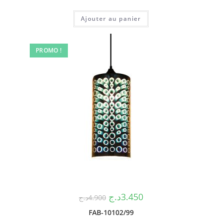
Ajouter au panier
PROMO !
د.ج
3.450
د.ج
4.900
FAB-10102/99