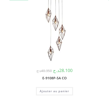
د.ج
28.100
د.ج
40.350
E-9108P-5A CO
Ajouter au panier