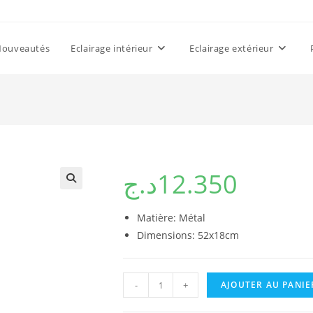
Nouveautés
Eclairage intérieur
Eclairage extérieur
د.ج
12.350
Matière: Métal
Dimensions: 52x18cm
quantité
-
+
AJOUTER AU PANIE
de