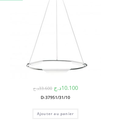
د.ج
10.100
د.ج
33.600
D-37951/31/10
Ajouter au panier