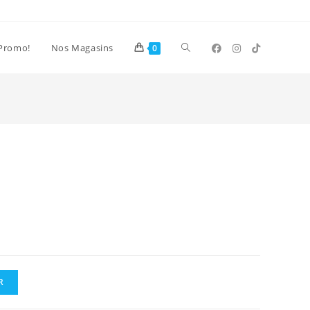
Toggle
Promo!
Nos Magasins
0
website
search
R