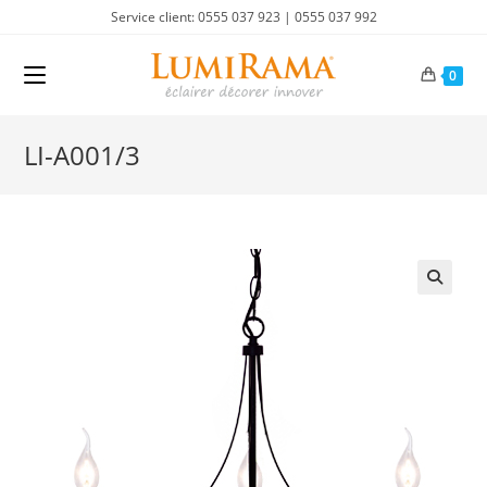
Skip
Service client: 0555 037 923 | 0555 037 992
to
content
0
LI-A001/3