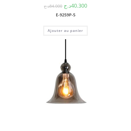
د.ج
40.300
د.ج
84.000
E-9259P-5
Ajouter au panier