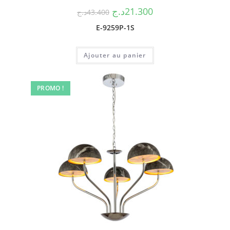
د.ج
21.300
د.ج
43.400
E-9259P-1S
Ajouter au panier
PROMO !