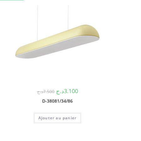
د.ج
3.100
د.ج
7.500
D-38081/34/86
Ajouter au panier