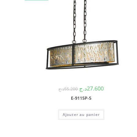
د.ج
27.600
د.ج
55.200
E-9115P-5
Ajouter au panier