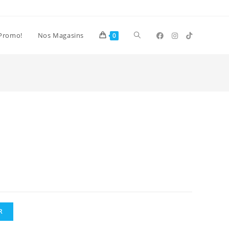
Toggle
Promo!
Nos Magasins
0
website
search
R