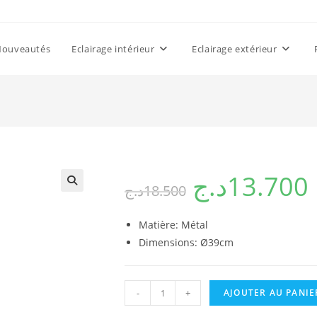
Nouveautés
Eclairage intérieur
Eclairage extérieur
د.ج
13.700
د.ج
18.500
Matière: Métal
Dimensions: Ø39cm
quantité
-
+
AJOUTER AU PANIE
de