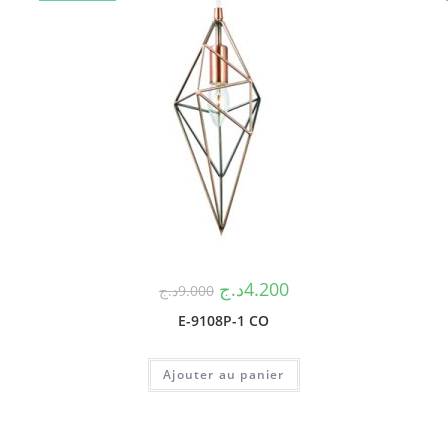
د.ج
4.200
د.ج
9.000
E-9108P-1 CO
Ajouter au panier