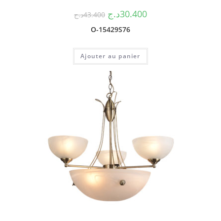
د.ج
30.400
د.ج
43.400
O-15429S76
Ajouter au panier