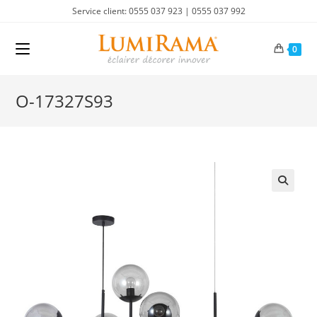
Skip
Service client: 0555 037 923 | 0555 037 992
to
content
0
O-17327S93