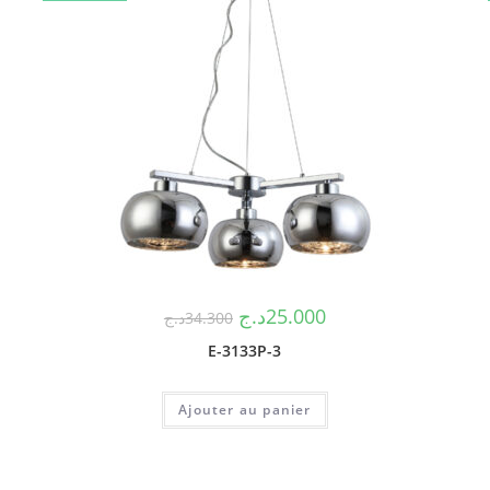
د.ج
25.000
د.ج
34.300
E-3133P-3
Ajouter au panier