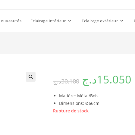
Nouveautés
Eclairage intérieur
Eclairage extérieur
د.ج
15.050
د.ج
30.100
Matière: Métal/Bois
Dimensions: Ø66cm
Rupture de stock