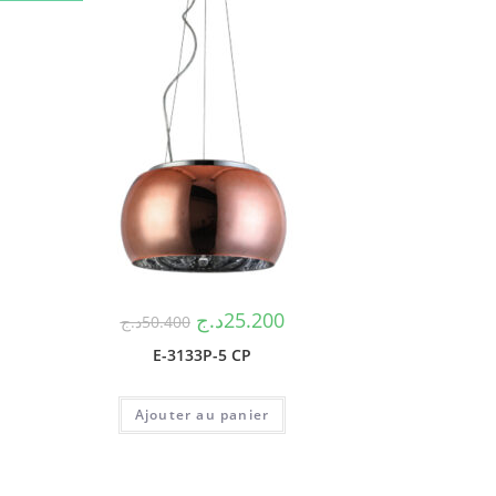
د.ج
25.200
د.ج
50.400
E-3133P-5 CP
Ajouter au panier