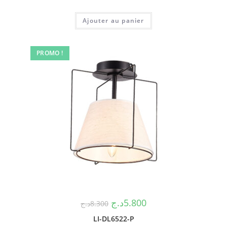
Ajouter au panier
PROMO !
د.ج
5.800
د.ج
8.300
LI-DL6522-P