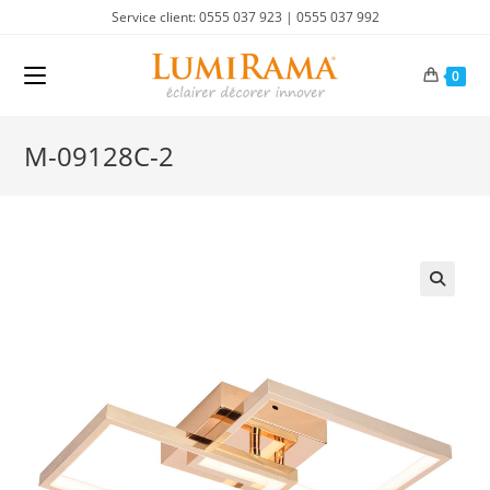
Skip
Service client: 0555 037 923 | 0555 037 992
to
content
0
M-09128C-2