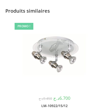
Produits similaires
PROMO !
د.ج
6.700
د.ج
9.450
LM-10922/15/12