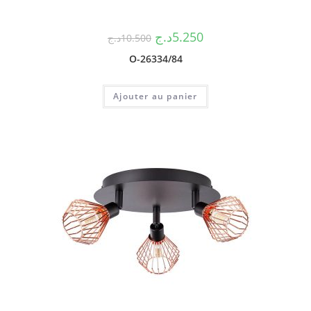
د.ج
5.250
د.ج
10.500
O-26334/84
Ajouter au panier