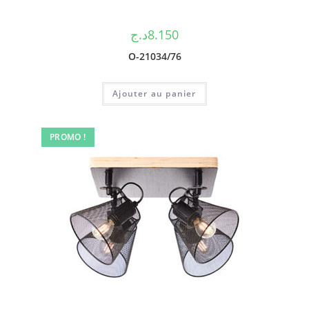
د.ج
8.150
O-21034/76
Ajouter au panier
PROMO !