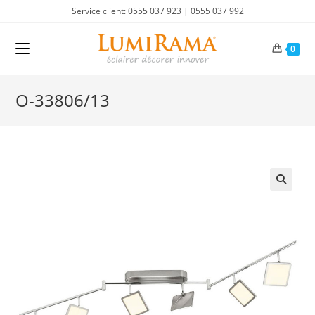
Skip
Service client: 0555 037 923 | 0555 037 992
to
content
0
O-33806/13