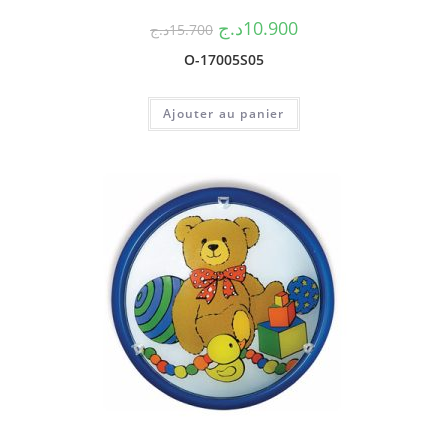
د.ج
10.900
د.ج
15.700
O-17005S05
Ajouter au panier