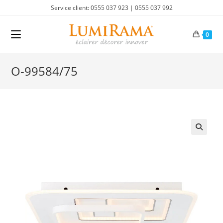
Skip
Service client: 0555 037 923 | 0555 037 992
to
content
0
O-99584/75