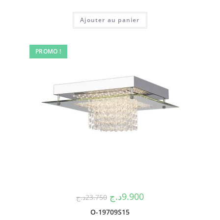
Ajouter au panier
PROMO !
د.ج
9.900
د.ج
23.750
O-19709S15