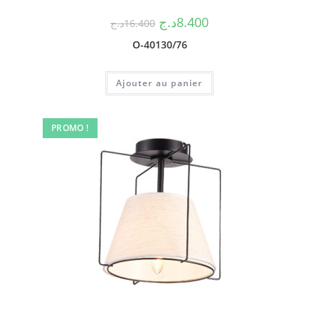
د.ج
8.400
د.ج
16.400
O-40130/76
Ajouter au panier
PROMO !