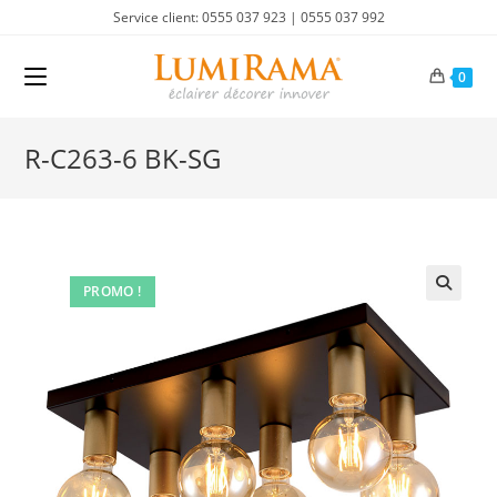
Skip
Service client: 0555 037 923 | 0555 037 992
to
content
0
R-C263-6 BK-SG
PROMO !