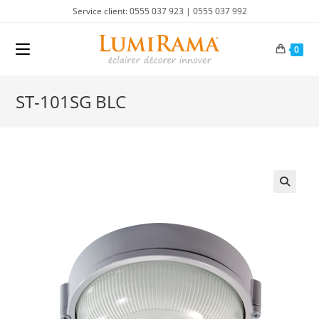
Skip
Service client: 0555 037 923 | 0555 037 992
to
content
0
ST-101SG BLC