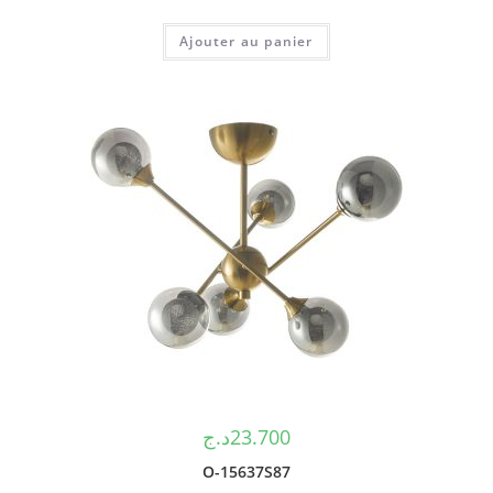
Ajouter au panier
د.ج
23.700
O-15637S87