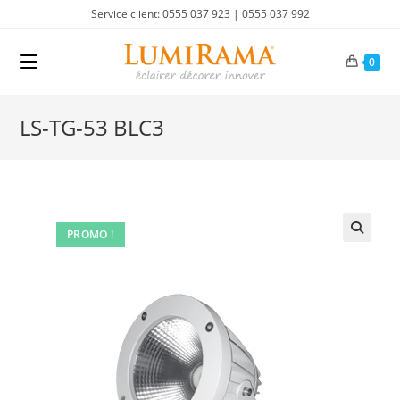
Skip
Service client: 0555 037 923 | 0555 037 992
to
content
0
LS-TG-53 BLC3
PROMO !