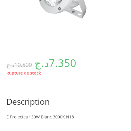
د.ج
7.350
د.ج
10.500
Rupture de stock
Description
E Projecteur 30W Blanc 3000K N18