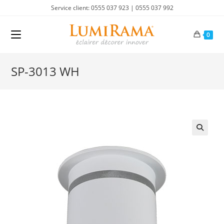
Skip
Service client: 0555 037 923 | 0555 037 992
to
content
0
SP-3013 WH