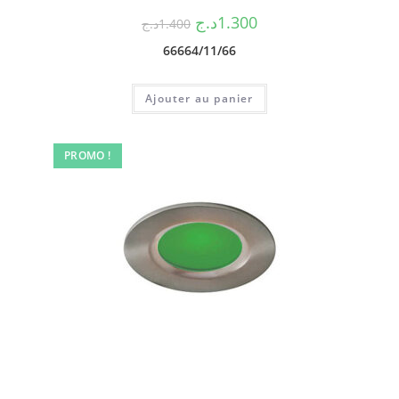
د.ج
1.300
د.ج
1.400
66664/11/66
Ajouter au panier
PROMO !