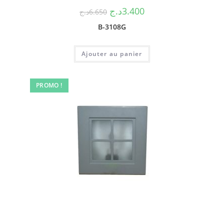
د.ج
3.400
د.ج
6.650
B-3108G
Ajouter au panier
PROMO !