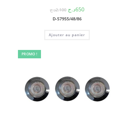
د.ج
650
د.ج
2.100
D-57955/48/86
Ajouter au panier
PROMO !