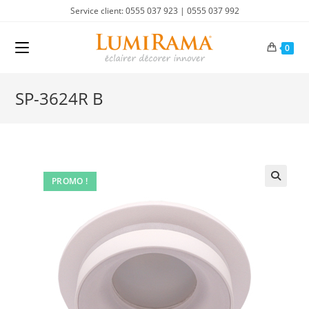
Skip
Service client: 0555 037 923 | 0555 037 992
to
content
0
SP-3624R B
PROMO !