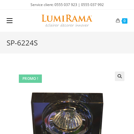
Skip
Service client: 0555 037 923 | 0555 037 992
to
content
0
SP-6224S
PROMO !