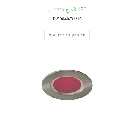
د.ج
3.150
د.ج
6.300
D-59040/31/10
Ajouter au panier