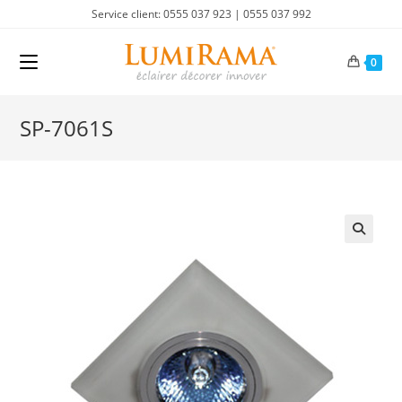
Skip
Service client: 0555 037 923 | 0555 037 992
to
content
0
SP-7061S