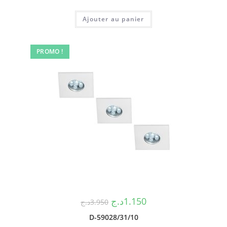
Ajouter au panier
PROMO !
د.ج
1.150
د.ج
3.950
D-59028/31/10