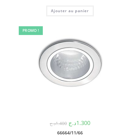
Ajouter au panier
PROMO !
د.ج
1.300
د.ج
1.400
66664/11/66