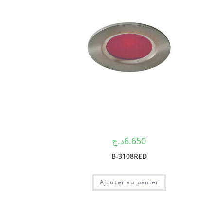
د.ج
6.650
B-3108RED
Ajouter au panier