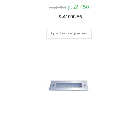
د.ج
2.450
د.ج
4.900
LS-A1000-56
Ajouter au panier