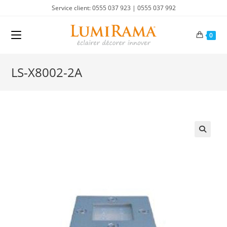
Skip
Service client: 0555 037 923 | 0555 037 992
to
content
0
LS-X8002-2A