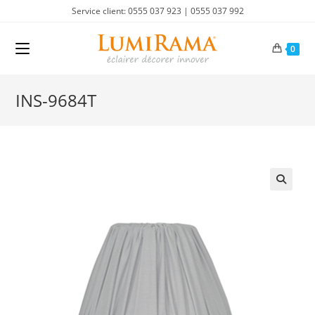
Skip
Service client: 0555 037 923 | 0555 037 992
to
content
0
INS-9684T