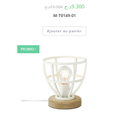
د.ج
9.300
د.ج
13.300
M-T0149-01
Ajouter au panier
PROMO !