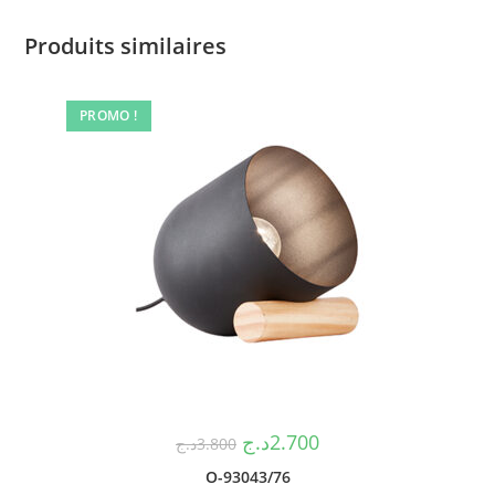
Produits similaires
PROMO !
د.ج
2.700
د.ج
3.800
O-93043/76