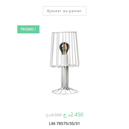
Ajouter au panier
PROMO !
د.ج
2.450
د.ج
3.500
LM-78575/35/31