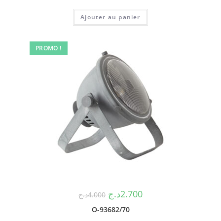
Ajouter au panier
PROMO !
د.ج
2.700
د.ج
4.000
O-93682/70