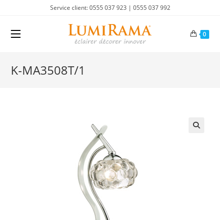
Skip
Service client: 0555 037 923 | 0555 037 992
to
content
0
K-MA3508T/1