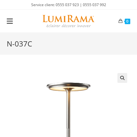
Skip
Service client: 0555 037 923 | 0555 037 992
to
content
0
N-037C