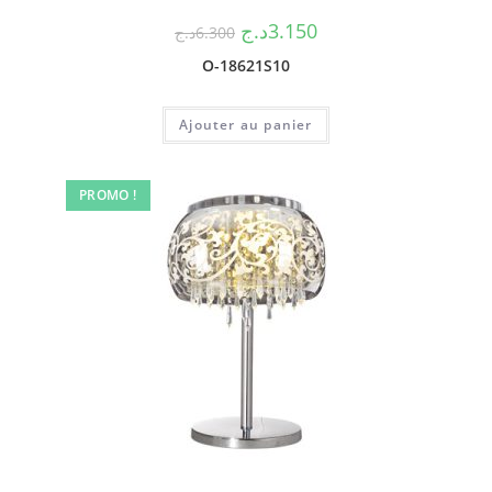
د.ج
3.150
د.ج
6.300
O-18621S10
Ajouter au panier
PROMO !