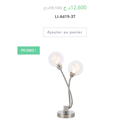
د.ج
12.600
د.ج
18.100
LI-A419-3T
Ajouter au panier
PROMO !