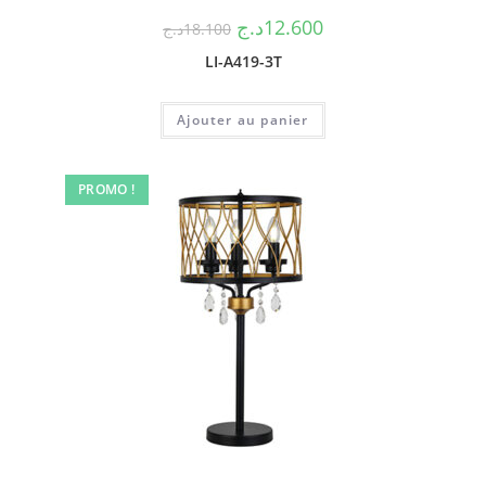
د.ج
12.600
د.ج
18.100
LI-A419-3T
Ajouter au panier
PROMO !