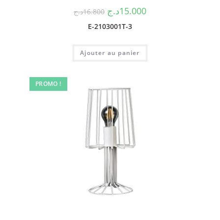
د.ج
15.000
د.ج
16.800
E-2103001T-3
Ajouter au panier
PROMO !