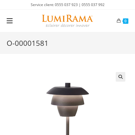
Skip
Service client: 0555 037 923 | 0555 037 992
to
content
0
O-00001581