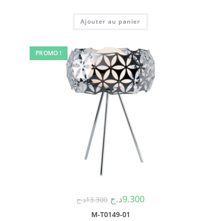
Ajouter au panier
PROMO !
د.ج
9.300
د.ج
13.300
M-T0149-01