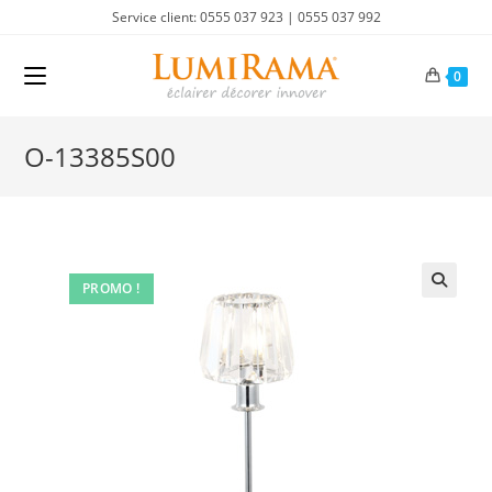
Skip
Service client: 0555 037 923 | 0555 037 992
to
content
0
O-13385S00
PROMO !