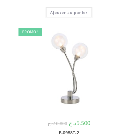
Ajouter au panier
PROMO !
د.ج
5.500
د.ج
10.800
E-0988T-2