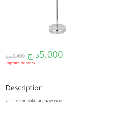
د.ج
5.000
د.ج
6.400
Rupture de stock
Description
Veilleuse primula 1XG9 40W PR18