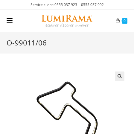
Skip
Service client: 0555 037 923 | 0555 037 992
to
content
0
O-99011/06