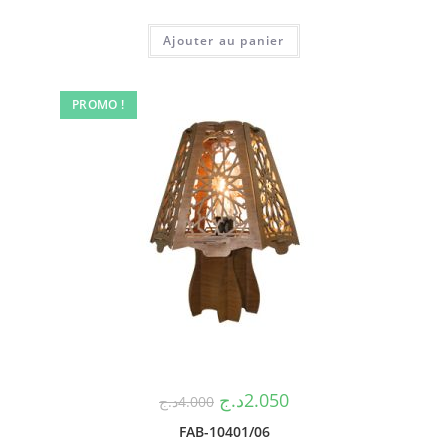
Ajouter au panier
PROMO !
د.ج
2.050
د.ج
4.000
FAB-10401/06