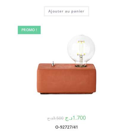
Ajouter au panier
PROMO !
د.ج
1.700
د.ج
3.500
O-92727/41