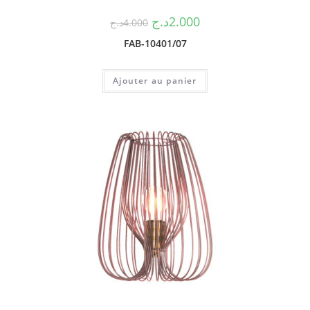
د.ج
2.000
د.ج
4.000
FAB-10401/07
Ajouter au panier