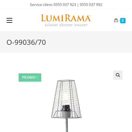
Skip
Service client: 0555 037 923 | 0555 037 992
to
content
0
O-99036/70
PROMO !