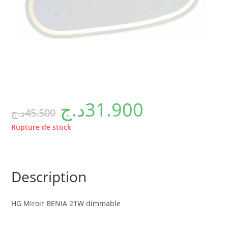
د.ج
31.900
د.ج
45.500
Rupture de stock
Description
HG Miroir BENIA 21W dimmable