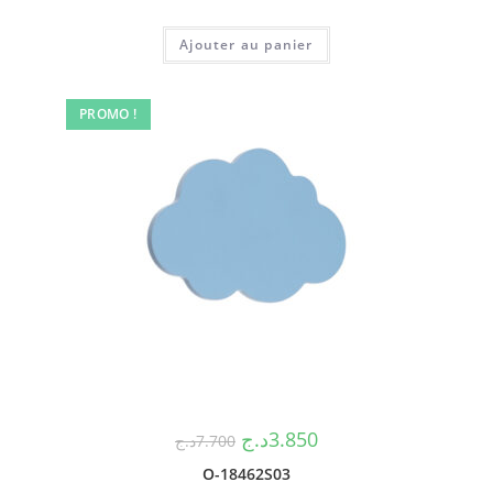
Ajouter au panier
PROMO !
د.ج
3.850
د.ج
7.700
O-18462S03