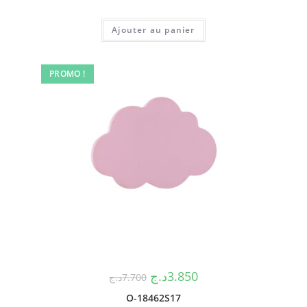
Ajouter au panier
PROMO !
د.ج
3.850
د.ج
7.700
O-18462S17