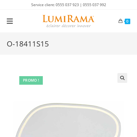
Skip
Service client: 0555 037 923 | 0555 037 992
to
content
0
O-18411S15
PROMO !